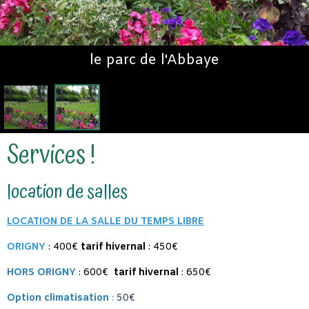
le parc de l'Abbaye
Services !
location de salles
LOCATION DE LA SALLE DU TEMPS LIBRE
ORIGNY
:
400€
tarif hivernal
: 450€
HORS ORIGNY
:
600€
tarif hivernal
: 650€
Option climatisation
:
50€