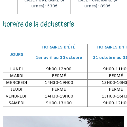
CASE FUNERAIRE (4
CASE FUNERAIRE (4
urnes) : 530€
urnes) : 890€
horaire de la déchetterie
HORAIRES D'ÉTÉ
HORAIRES D'H
JOURS
1er avril au 30 octobre
31 octobre au 3
LUNDI
9h00-12h00
9H00-11H0
MARDI
FERMÉ
FERMÉ
MERCREDI
14H30-19H00
13H00-16H
JEUDI
FERMÉ
FERMÉ
VENDREDI
14H30-19H00
13H00-16H
SAMEDI
9H00-13H00
9H00-12H0