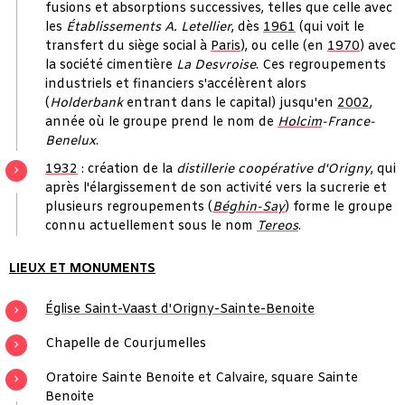
fusions et absorptions successives, telles que celle avec
les
Établissements A. Letellier
, dès
1961
(qui voit le
transfert du siège social à
Paris
), ou celle (en
1970
) avec
la société cimentière
La Desvroise
. Ces regroupements
industriels et financiers s'accélèrent alors
(
Holderbank
entrant dans le capital) jusqu'en
2002
,
année où le groupe prend le nom de
Holcim
-France-
Benelux
.
1932
: création de la
distillerie coopérative d'Origny
, qui
après l'élargissement de son activité vers la sucrerie et
plusieurs regroupements (
Béghin-Say
) forme le groupe
connu actuellement sous le nom
Tereos
.
LIEUX ET MONUMENTS
Église Saint-Vaast d'Origny-Sainte-Benoite
Chapelle de Courjumelles
Oratoire Sainte Benoite et Calvaire, square Sainte
Benoite